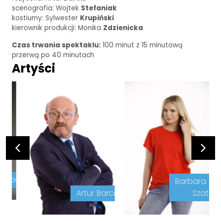
scenografia: Wojtek
Stefaniak
kostiumy: Sylwester
Krupiński
kierownik produkcji: Monika
Zdzienicka
Czas trwania spektaklu:
100 minut z 15 minutową
przerwą po 40 minutach
Artyści
awlicki
Barbara Kurde
Artur Barciś
Szatan