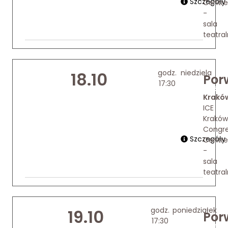
Szczegóły
Centre
-
sala
teatra
godz.
niedziela
18.10
Por
17:30
Kup bilet
Krakó
ICE
Kraków
Congr
Szczegóły
Centre
-
sala
teatra
godz.
poniedziałek
19.10
Por
17:30
Kup bilet