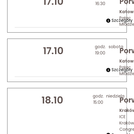
17.10
Por
16:30
Kup bilet
Katow
Pałac
Szczegóły
Młodzi
godz.
sobota
17.10
Por
19:00
Kup bilet
Katow
Pałac
Szczegóły
Młodzi
godz.
niedziela
18.10
Por
15:00
Kup bilet
Krakó
ICE
Kraków
Congr