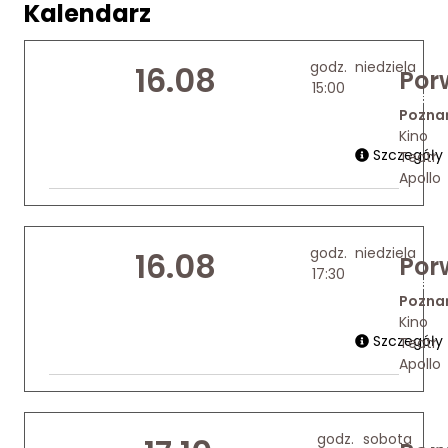
Kalendarz
godz.
niedziela
16.08
Por
15:00
Kup bilet
Pozna
Kino
Szczegóły
Teatr
Apollo
godz.
niedziela
16.08
Por
17:30
Kup bilet
Pozna
Kino
Szczegóły
Teatr
Apollo
godz.
sobota