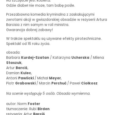
Na szczęście jest kobieta.
Gdzie diabeł nie może, tam babę pośle.
Przezabawna komedia kryminalna z zaskakującymi
zwrotami akcji w gwiazdorskiej obsadzie w reżyserii Artura
Barcisia z nim samym w roli ministra.
Gwarancja dobrej zabawy!
W trakcie spektaklu są używane efekty pirotechniczne.
Spektakl od 16 roku życia.
obsada:
Barbara
Kurdej-Szatan
/ Katarzyna
Ucherska
/ Milena
Staszuk
,
Artur
Barciś
,
Damian
Kulec
,
Antoni
Pawlicki
/ Michał
Meyer
,
Piotr
Grabowski
/ Marcin
Perchuć
/ Paweł
Ciołkosz
Na scenie występuję 5 osób. Obsada wymienna.
autor: Norm
Foster
tłumaczenie: Rubi
Birden
reżyseria: Artur
Barciś