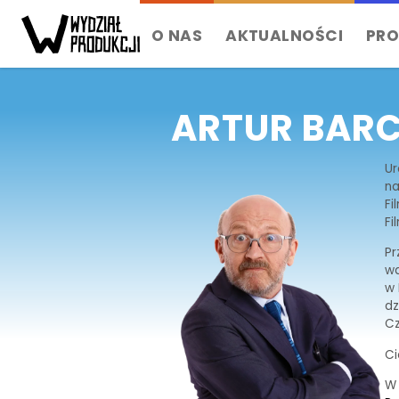
O NAS
AKTUALNOŚCI
PRO
ARTUR BARC
Ur
n
Fi
Fi
Pr
wa
w 
dz
Cz
Ci
W 