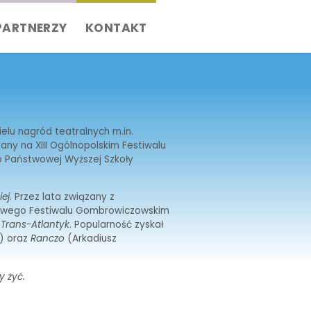
PARTNERZY
KONTAKT
elu nagród teatralnych m.in.
any na XIII Ogólnopolskim Festiwalu
o Państwowej Wyższej Szkoły
iej
. Przez lata związany z
dowego Festiwalu Gombrowiczowskim
u
Trans-Atlantyk
. Popularność zyskał
) oraz
Ranczo
(Arkadiusz
y żyć.