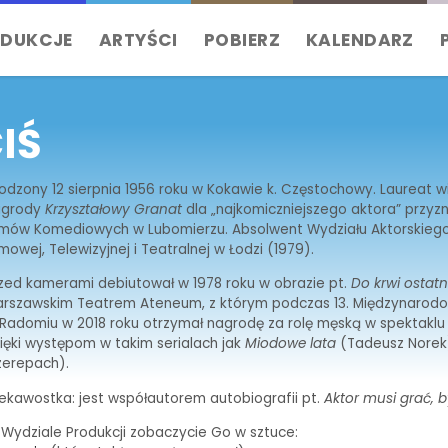
DUKCJE
ARTYŚCI
POBIERZ
KALENDARZ
IŚ
odzony 12 sierpnia 1956 roku w Kokawie k. Częstochowy. Laureat wi
agrody
Krzyształowy Granat
dla „najkomiczniejszego aktora” przyzn
lmów Komediowych w Lubomierzu. Absolwent Wydziału Aktorskieg
lmowej, Telewizyjnej i Teatralnej w Łodzi (1979).
zed kamerami debiutował w 1978 roku w obrazie pt.
Do krwi ostatn
rszawskim Teatrem Ateneum, z którym podczas 13. Międzynaro
Radomiu w 2018 roku otrzymał nagrodę za rolę męską w spektakl
ięki występom w takim serialach jak
Miodowe lata
(Tadeusz Norek
erepach).
ekawostka: jest współautorem autobiografii pt.
Aktor musi grać, b
Wydziale Produkcji zobaczycie Go w sztuce: