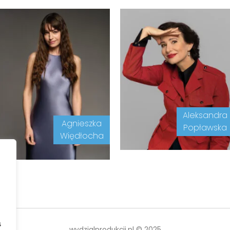
Aleksandra
Agnieszka
Popławska
Więdłocha
s
wydzialprodukcji.pl © 2025