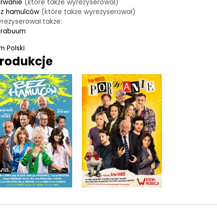
rwanie
(które także wyreżyserował)
ez hamulców
(które także wyreżyserował)
reżyserował także:
arabuum
lm Polski
rodukcje