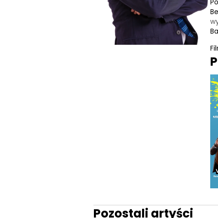
Po
B
wy
B
Fi
P
Pozostali artyści