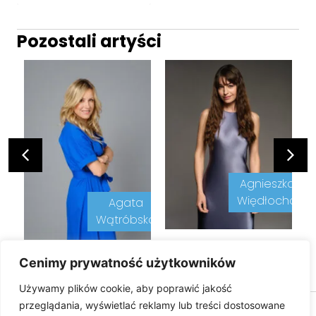
Pozostali artyści
Agnieszka
Ścibakówna
Więdłocha
Agata
Wątróbska
Cenimy prywatność użytkowników
Używamy plików cookie, aby poprawić jakość
przeglądania, wyświetlać reklamy lub treści dostosowane